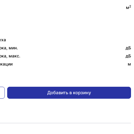
2
м
уха
ка, мин.
дБ
ка, макс.
дБ
икации
м
Добавить в корзину