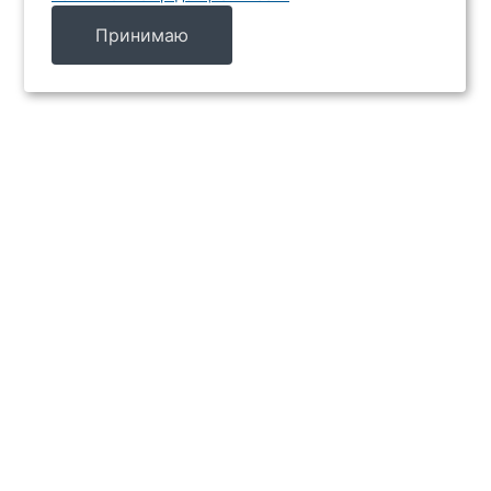
Принимаю
МЕНЮ
Каталог
Услуги
Производители
Акции
Контакты
ИНФОРМАЦИЯ
Главная
Доставка и оплата
О компании
Новости