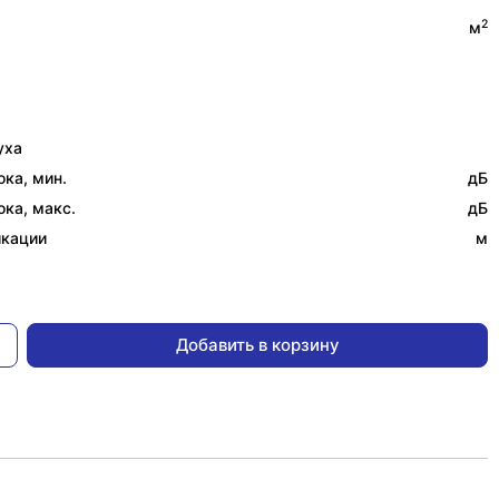
2
м
уха
ка, мин.
дБ
ка, макс.
дБ
икации
м
Добавить в корзину