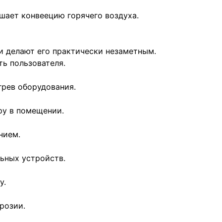
шает конвеецию горячего воздуха.
и делают его практически незаметным.
ь пользователя.
грев оборудования.
ру в помещении.
нием.
льных устройств.
у.
розии.