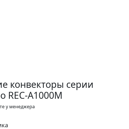
ие конвекторы серии
co REC-A1000M
те у менеджера
ика