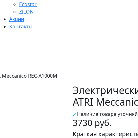
Ecostar
ZILON
Акции
Контакты
I Meccanico REC-A1000M
Электрическ
ATRI Meccani
Наличие товара уточняй
3730 руб.
Краткая характерист