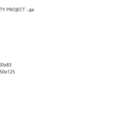
Y PROJECT - да
00x83
450x125