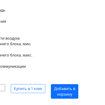
адь
ния
ти воздуха
него блока, мин.
него блока, макс.
коммуникации
Купить в 1 клик
Добавить в
корзину