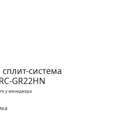
 сплит-система
 RC-GR22HN
те у менеджера
ика