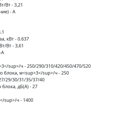
/Вт - 3,21
ие) - A
.1
 кВт - 0.637
/Вт - 3,61
-A
3</sup>/ч - 250/290/310/420/450/470/520
 блока, м<sup>3</sup>/ч - 250
27/29/30/31/35/37/40
лока, дБ(А) - 27
</sup>/ч - 1400