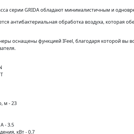
асса серии GRIDA обладают минималистичным и одновр
тся антибактериальная обработка воздуха, которая об
онеры оснащены функцией IFeel, благодаря которой вы 
ателя.
N
UT
 м - 23
 - 3.5
ния, кВт - 0.7