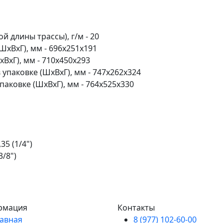
 длины трассы), г/м - 20
хВхГ), мм - 696x251x191
ВхГ), мм - 710x450x293
упаковке (ШхВхГ), мм - 747x262x324
аковке (ШхВхГ), мм - 764x525x330
5 (1/4")
3/8")
рмация
Контакты
лавная
8 (977) 102-60-00