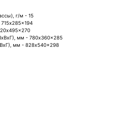
сы), г/м - 15
- 715x285x194
 720x495x270
ШхВхГ), мм - 780x360x285
ВхГ), мм - 828x540x298