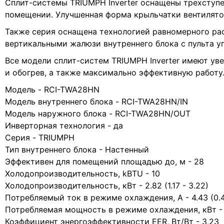
Сплит-системы TRIUMPH Inverter оснащены трехступе
помещении. Улучшенная форма крыльчатки вентилятор
Также серия оснащена технологией равномерного рас
вертикальными жалюзи внутреннего блока с пульта у
Все модели сплит-систем TRIUMPH Inverter имеют ув
и обогрев, а также максимально эффективную работу
Модель - RCI-TWA28HN
Модель внутреннего блока - RCI-TWA28HN/IN
Модель наружного блока - RCI-TWA28HN/OUT
Инверторная технология - да
Серия - TRIUMPH
Тип внутреннего блока - Настенный
Эффективен для помещений площадью до, м - 28
Холодопроизводительность, kBTU - 10
Холодопроизводительность, кВт - 2.82 (1.17 - 3.22)
Потребляемый ток в режиме охлаждения, A - 4.43 (0.4 
Потребляемая мощность в режиме охлаждения, кВт - 0.
Коэффициент энергоэффективности EER, Вт/Вт - 3,23