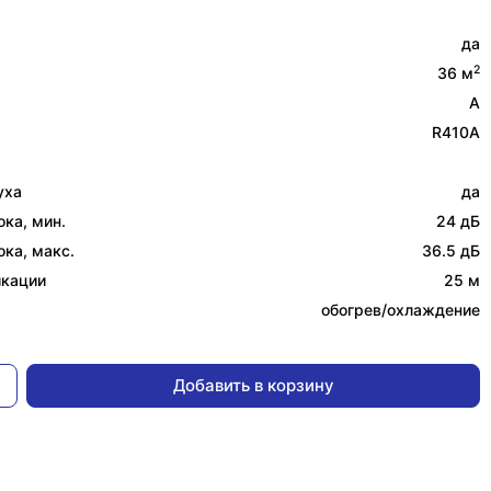
да
2
36 м
A
R410A
уха
да
ка, мин.
24 дБ
ка, макс.
36.5 дБ
икации
25 м
обогрев/охлаждение
Добавить в корзину