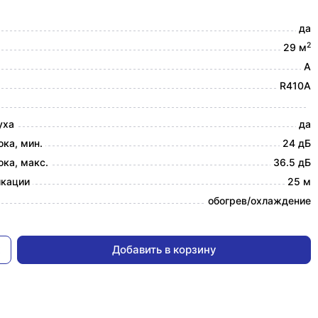
да
2
29 м
A
R410A
уха
да
ка, мин.
24 дБ
ка, макс.
36.5 дБ
икации
25 м
обогрев/охлаждение
Добавить в корзину