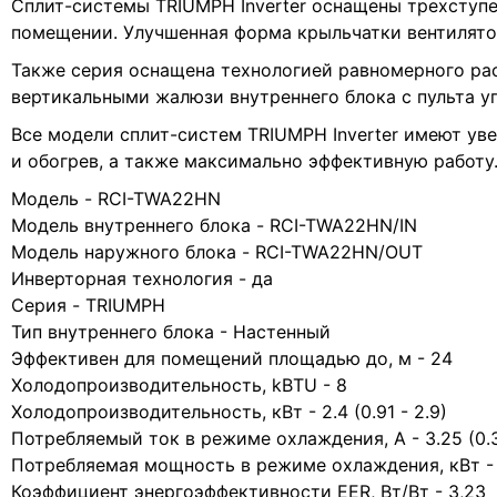
Сплит-системы TRIUMPH Inverter оснащены трехступе
помещении. Улучшенная форма крыльчатки вентилятор
Также серия оснащена технологией равномерного рас
вертикальными жалюзи внутреннего блока с пульта у
Все модели сплит-систем TRIUMPH Inverter имеют ув
и обогрев, а также максимально эффективную работу
Модель - RCI-TWA22HN
Модель внутреннего блока - RCI-TWA22HN/IN
Модель наружного блока - RCI-TWA22HN/OUT
Инверторная технология - да
Серия - TRIUMPH
Тип внутреннего блока - Настенный
Эффективен для помещений площадью до, м - 24
Холодопроизводительность, kBTU - 8
Холодопроизводительность, кВт - 2.4 (0.91 - 2.9)
Потребляемый ток в режиме охлаждения, A - 3.25 (0.3
Потребляемая мощность в режиме охлаждения, кВт - 0.
Коэффициент энергоэффективности EER, Вт/Вт - 3,23