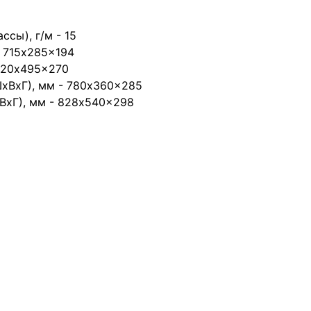
сы), г/м - 15
- 715x285x194
 720x495x270
ШхВхГ), мм - 780x360x285
ВхГ), мм - 828x540x298