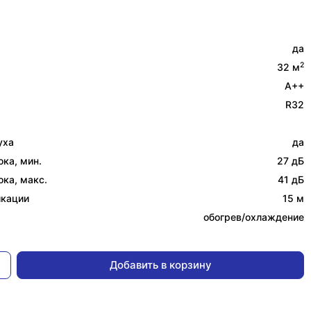
да
2
32 м
A++
R32
уха
да
ка, мин.
27 дБ
ка, макс.
41 дБ
икации
15 м
обогрев/охлаждение
Добавить в корзину