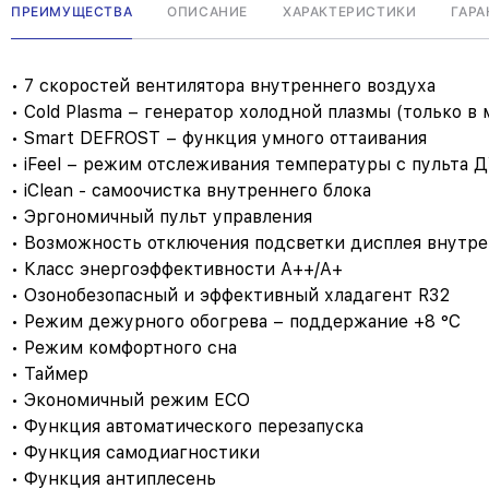
ПРЕИМУЩЕСТВА
ОПИСАНИЕ
ХАРАКТЕРИСТИКИ
ГАРА
• 7 скоростей вентилятора внутреннего воздуха
• Cold Plasma – генератор холодной плазмы (только в
• Smart DEFROST – функция умного оттаивания
• iFeel – режим отслеживания температуры с пульта 
• iClean - cамоочистка внутреннего блока
• Эргономичный пульт управления
• Возможность отключения подсветки дисплея внутре
• Класс энергоэффективности A++/A+
• Озонобезопасный и эффективный хладагент R32
• Режим дежурного обогрева – поддержание +8 °C
• Режим комфортного сна
• Таймер
• Экономичный режим ECO
• Функция автоматического перезапуска
• Функция самодиагностики
• Функция антиплесень